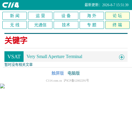
最新更新：2026-8-7 15:51:39
新 闻
运 营
设 备
海 外
论 坛
无 线
光通信
技术
专 题
终 端
关键字
VSAT
Very Small Aperture Terminal
暂时没有相关文章
触屏版
电脑版
C114.com.cn 沪ICP备12002291号