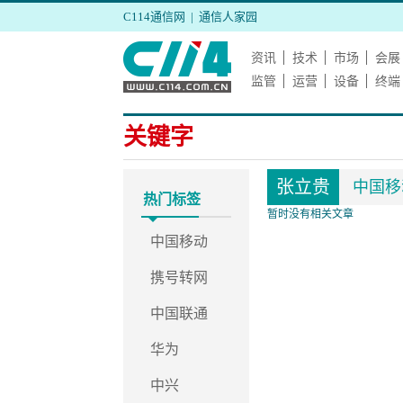
C114通信网
|
通信人家园
资讯
技术
市场
会展
监管
运营
设备
终端
关键字
张立贵
中国移
热门标签
暂时没有相关文章
中国移动
携号转网
中国联通
华为
中兴