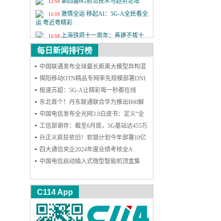
第四届6G前沿技术与趋势论坛
12/18
激情全运 移起AI：5G-A全民看全
11/19
运 粤近粤精彩
上海铁塔十一周年：善建不拔十
11/18
一载，锐意进取向未来
每日新闻排行榜
2025年中国国际信息通信展览会
9/24
中国联通发布全球最长距离大模型异构混
第二十六届中国国际光电博览会
9/9
训成果
揭阳移动OTN精品专网率先规模部署DNI
保护，实现高可靠能力再升级
极速苏超：5G-A让精彩每一秒都在线
东北首个！丹东联通联合华为推出B60解
决方案，一站式护航企业网络和安防
中国电信发布全光网3.0白皮书：定义“全
光智联”，2030年能力基本达成
工信部谢存：截至6月底，5G基站达455万
个 5G用户达11.18亿户
孙正义疯狂依旧！软银计划今年部署10亿
个AI智能体
四大通信央企2024年度业绩考核全A
中国电信启动插入式微型智能机顶盒集
采：规模300万台
C114 App