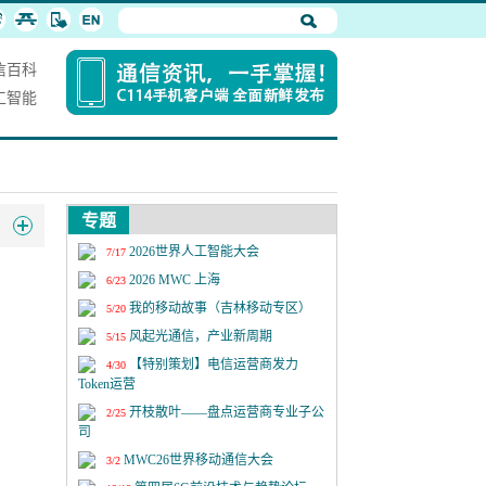
信百科
工智能
专题
2026世界人工智能大会
7/17
2026 MWC 上海
6/23
我的移动故事（吉林移动专区）
5/20
风起光通信，产业新周期
5/15
【特别策划】电信运营商发力
4/30
Token运营
开枝散叶——盘点运营商专业子公
2/25
司
MWC26世界移动通信大会
3/2