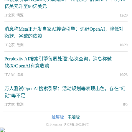
亿美元升至90亿美元
IT之家 清源
12/20
消息称Meta正开发自家AI搜索引擎：追赶OpenAI，降低对
微软、谷歌的依赖
IT之家 故渊
10/29
Perplexity AI搜索引擎每周处理1亿次查询，消息称微
软/X/OpenAI有意收购
IT之家 清源
10/28
万人测试OpenAI搜索引擎：活动规划等表现出色，存在“幻
觉”等不足
IT之家 故渊
9/5
触屏版
电脑版
C114.com.cn 沪ICP备12002291号