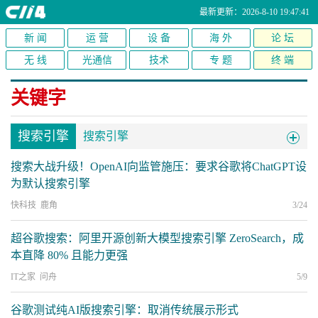
最新更新：2026-8-10 19:47:41
新 闻
运 营
设 备
海 外
论 坛
无 线
光通信
技术
专 题
终 端
关键字
搜索引擎
搜索引擎
搜索大战升级！OpenAI向监管施压：要求谷歌将ChatGPT设
为默认搜索引擎
快科技 鹿角
3/24
超谷歌搜索：阿里开源创新大模型搜索引擎 ZeroSearch，成
本直降 80% 且能力更强
IT之家 问舟
5/9
谷歌测试纯AI版搜索引擎：取消传统展示形式