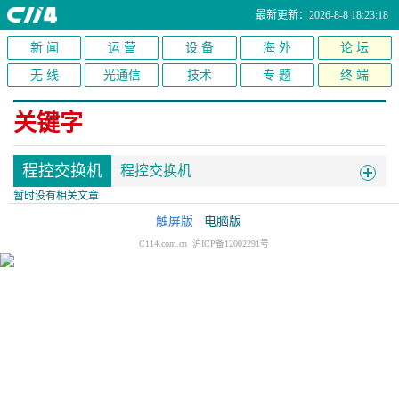
最新更新：2026-8-8 18:23:18
新 闻
运 营
设 备
海 外
论 坛
无 线
光通信
技术
专 题
终 端
关键字
程控交换机
程控交换机
暂时没有相关文章
触屏版
电脑版
C114.com.cn 沪ICP备12002291号