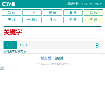
最新更新：2026-8-9 17:46:26
新 闻
运 营
设 备
海 外
论 坛
无 线
光通信
技术
专 题
终 端
关键字
TDD
TDD
暂时没有相关文章
触屏版
电脑版
C114.com.cn 沪ICP备12002291号