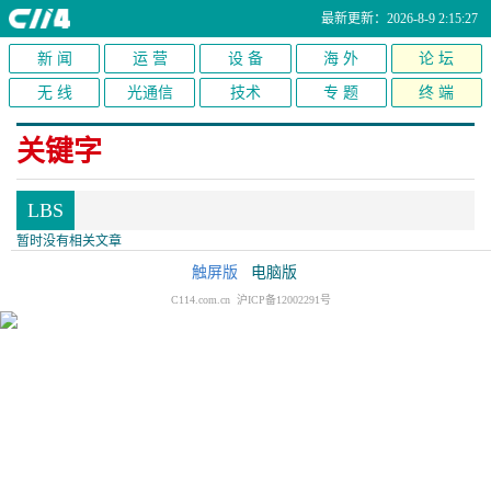
最新更新：2026-8-9 2:15:27
新 闻
运 营
设 备
海 外
论 坛
无 线
光通信
技术
专 题
终 端
关键字
LBS
暂时没有相关文章
Location－BasedServices－LBS，即无线定位业务又称为位置
触屏版
电脑版
业务
C114.com.cn 沪ICP备12002291号