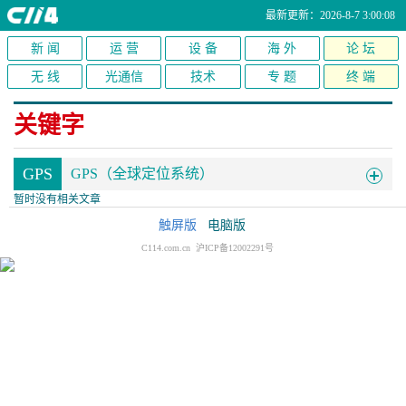
最新更新：2026-8-7 3:00:08
新 闻
运 营
设 备
海 外
论 坛
无 线
光通信
技术
专 题
终 端
关键字
GPS
GPS（全球定位系统）
暂时没有相关文章
触屏版
电脑版
C114.com.cn 沪ICP备12002291号