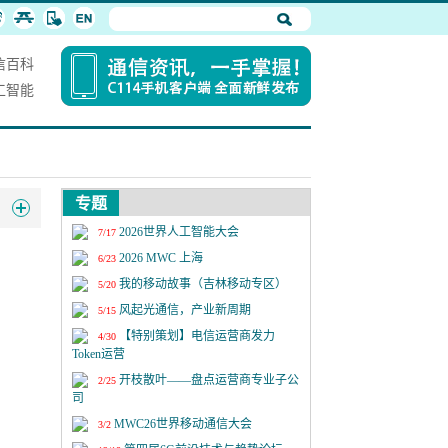
信百科
工智能
专题
2026世界人工智能大会
7/17
2026 MWC 上海
6/23
我的移动故事（吉林移动专区）
5/20
风起光通信，产业新周期
5/15
【特别策划】电信运营商发力
4/30
Token运营
开枝散叶——盘点运营商专业子公
2/25
司
MWC26世界移动通信大会
3/2