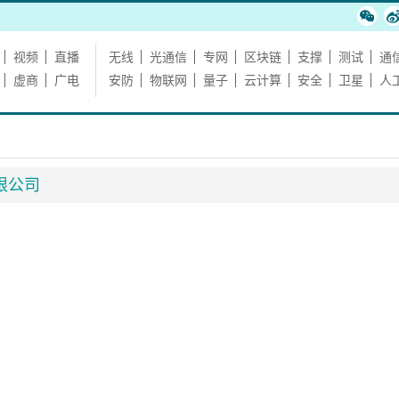
视频
直播
无线
光通信
专网
区块链
支撑
测试
通
虚商
广电
安防
物联网
量子
云计算
安全
卫星
人
限公司