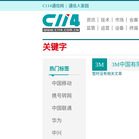
C114通信网
|
通信人家园
资讯
技术
市场
会展
监管
运营
设备
终端
关键字
3M
3M中国有
热门标签
暂时没有相关文章
中国移动
携号转网
中国联通
华为
中兴