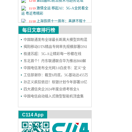
第四届6G前沿技术与趋势论坛
12/18
激情全运 移起AI：5G-A全民看全
11/19
运 粤近粤精彩
上海铁塔十一周年：善建不拔十
11/18
一载，锐意进取向未来
每日文章排行榜
2025年中国国际信息通信展览会
9/24
中国联通发布全球最长距离大模型异构混
第二十六届中国国际光电博览会
9/9
训成果
揭阳移动OTN精品专网率先规模部署DNI
保护，实现高可靠能力再升级
极速苏超：5G-A让精彩每一秒都在线
东北首个！丹东联通联合华为推出B60解
决方案，一站式护航企业网络和安防
中国电信发布全光网3.0白皮书：定义“全
光智联”，2030年能力基本达成
工信部谢存：截至6月底，5G基站达455万
个 5G用户达11.18亿户
孙正义疯狂依旧！软银计划今年部署10亿
个AI智能体
四大通信央企2024年度业绩考核全A
中国电信启动插入式微型智能机顶盒集
采：规模300万台
C114 App