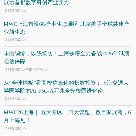
展示首都数字科创产业实力
C114通信网
6/15
MWC上海首设6G产业生态展区 北京携手全球共建产
业新生态
C114通信网
6/15
未雨绸缪，以练筑防：上海铁塔全力备战2026年汛期
通信保障
C114通信网 汤向根 叶宇琦
6/13
从“全球样板”看高校信息化的长效投资：上海交通大
学医学院的AI F5G-A万兆全光校园进化论
C114通信网
6/1
MWC26上海｜ 五大专区、四大议题、数百家展商，6
月上海见！
C114通信网
4/29