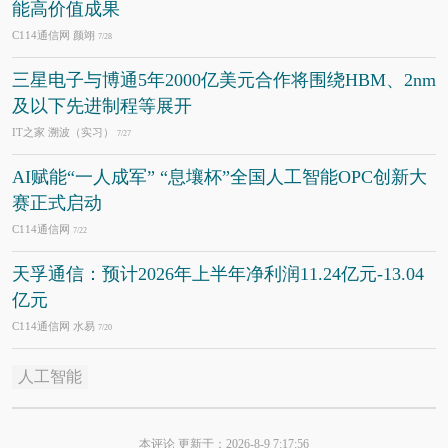
能高价值成果
C114通信网 颜翊
7/28
三星电子与博通5年2000亿美元合作将围绕HBM、2nm
及以下先进制程等展开
IT之家 溯波（实习）
7/27
AI赋能“一人成军” “息壤杯”全国人工智能OPC创新大
赛正式启动
C114通信网
7/22
天孚通信：预计2026年上半年净利润11.24亿元-13.04
亿元
C114通信网 水易
7/20
人工智能
本评论 更新于：2026-8-9 7:17:56