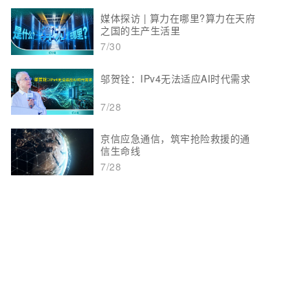
媒体探访 | 算力在哪里?算力在天府
之国的生产生活里
7/30
邬贺铨：IPv4无法适应AI时代需求
7/28
京信应急通信，筑牢抢险救援的通
信生命线
7/28