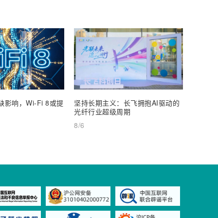
影响，Wi-Fi 8或提
坚持长期主义：长飞拥抱AI驱动的
通宇通
光纤行业超级周期
25%
8/6
8/6