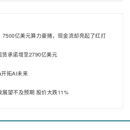
ta！7500亿美元算力豪赌，现金流却亮起了红灯
租赁承诺增至2790亿美元
ta开拓AI未来
收展望不及预期 股价大跌11%