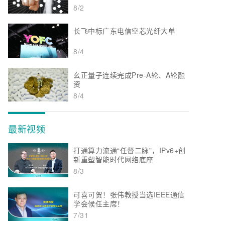
8/2
长飞中标广东电信空芯光纤大单
8/4
幺正量子连续完成Pre-A轮、A轮融
资
8/4
最新视频
打通算力流通“任督二脉”，IPv6+创
新重塑智能时代网络底座
8/3
可喜可贺！张伟教授当选IEEE通信
学会候任主席！
7/31