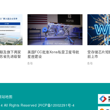
联及旗下两家
美国FCC批准Xona私营卫星导航
受存储芯片短缺
 江苏省先进级智
星座建设
前上市
8/6
8/6
网站地图
4 All Rights Reserved
沪ICP备12002291号-4