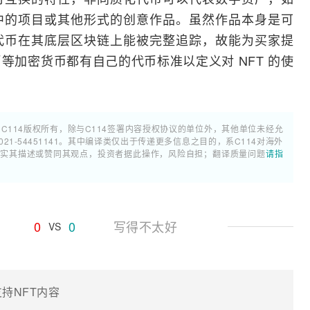
中的项目或其他形式的创意作品。虽然作品本身是可
代币在其底层区块链上能被完整追踪，故能为买家提
等加密货币都有自己的代币标准以定义对 NFT 的使
属C114版权所有，除与C114签署内容授权协议的单位外，其他单位未经允
1-54451141。其中编译类仅出于传递更多信息之目的，系C114对海外
证实其描述或赞同其观点，投资者据此操作，风险自担；翻译质量问题
请指
0
0
写得不太好
VS
持NFT内容