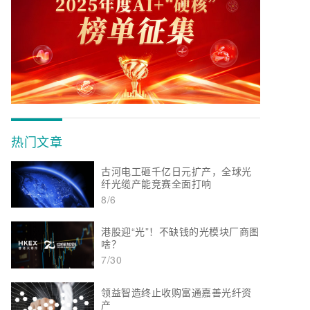
热门文章
古河电工砸千亿日元扩产，全球光
纤光缆产能竞赛全面打响
8/6
港股迎“光”！不缺钱的光模块厂商图
啥？
7/30
领益智造终止收购富通嘉善光纤资
产