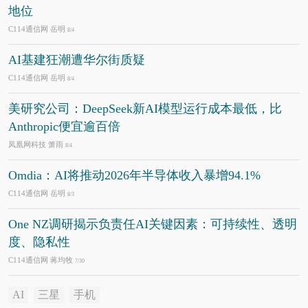
地位
C114通信网 岳明
8/4
AI基建狂潮遭华尔街质疑
C114通信网 岳明
8/4
美研究公司：DeepSeek新AI模型运行成本最低，比
Anthropic便宜逾百倍
凤凰网科技 箫雨
8/4
Omdia：AI将推动2026年半导体收入暴增94.1%
C114通信网 岳明
8/3
One NZ调研揭示负责任AI关键因素：可持续性、透明
度、隐私性
C114通信网 蒋均牧
7/30
AI
三星
手机