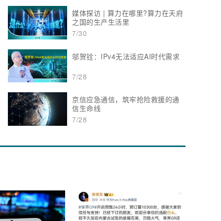
媒体探访 | 算力在哪里?算力在天府
之国的生产生活里
7/30
邬贺铨：IPv4无法适应AI时代需求
7/28
京信应急通信，筑牢抢险救援的通
信生命线
7/28