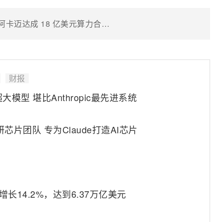
消息称 Anthropic 与美国 CDN 巨头阿卡迈达成 18 亿美元算力合作，应对 AI 需求激增
财报
模型 堪比Anthropic最先进系统
研芯片团队 专为Claude打造AI芯片
计增长14.2%，达到6.37万亿美元