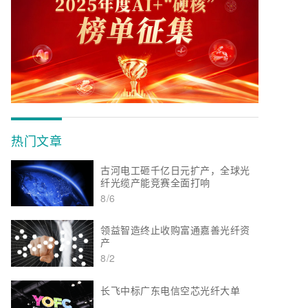
热门文章
古河电工砸千亿日元扩产，全球光
纤光缆产能竞赛全面打响
8/6
领益智造终止收购富通嘉善光纤资
产
8/2
长飞中标广东电信空芯光纤大单