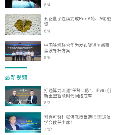
8/4
幺正量子连续完成Pre-A轮、A轮融
资
8/4
中国铁塔联合华为发布隧道创新覆
盖波导杆方案
8/5
最新视频
打通算力流通“任督二脉”，IPv6+创
新重塑智能时代网络底座
8/3
可喜可贺！张伟教授当选IEEE通信
学会候任主席！
7/31