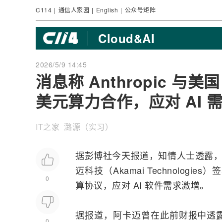
C114
|
通信人家园
|
English
|
公众号矩阵
Cloud&AI
2026/5/9 14:45
消息称 Anthropic 与美
美元算力合作，应对 AI 
IT之家 潞源（实习）
据彭博社今天报道，知情人士透露
迈科技（Akamai Technologie
0
算协议，应对
AI
软件需求激增。
据报道，阿卡迈曾在此前
财报
中透
0