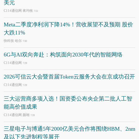
美元
C114通信网 蒋均牧
7/31
Meta二季度净利润下降14%！营收展望不及预期 股价
大跌11%
快科技 哈尔
7/30
6G与AI双向奔赴：构筑面向2030年代的智能网络
C114通信网
7/29
2026可信云大会暨首届Token云服务大会在京成功召开
C114通信网
7/29
三大运营商多项入选！国资委公布央企第二批人工智
能高价值成果
C114通信网 颜翊
7/28
三星电子与博通5年2000亿美元合作将围绕HBM、2nm
及以下先进制程等展开