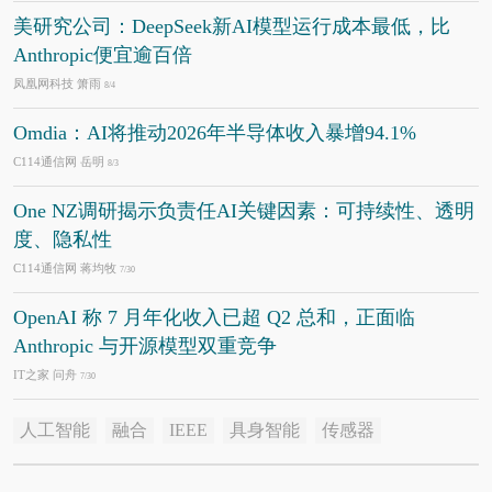
美研究公司：DeepSeek新AI模型运行成本最低，比
Anthropic便宜逾百倍
凤凰网科技 箫雨
8/4
Omdia：AI将推动2026年半导体收入暴增94.1%
C114通信网 岳明
8/3
One NZ调研揭示负责任AI关键因素：可持续性、透明
度、隐私性
C114通信网 蒋均牧
7/30
OpenAI 称 7 月年化收入已超 Q2 总和，正面临
Anthropic 与开源模型双重竞争
IT之家 问舟
7/30
人工智能
融合
IEEE
具身智能
传感器