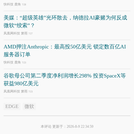
快科技 鹿角
7/28
美媒：“超级英雄”光环散去，纳德拉AI豪赌为何反成
微软“绞索”？
凤凰网科技 箫雨
7/27
AMD押注Anthropic：最高投50亿美元 锁定数百亿AI
服务器订单
快科技 鹿角
7/23
谷歌母公司第二季度净利润增长298% 投资SpaceX等
获益980亿美元
凤凰网科技 箫雨
7/23
EDGE
微软
本评论 更新于：2026-8-9 22:34:59