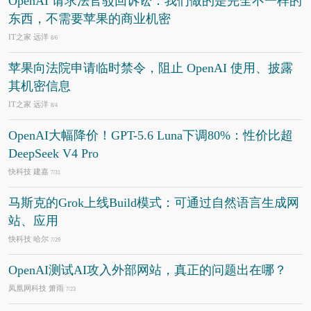
OpenAI 请求法官驳回诉讼：我们做的是完全不一样的
东西，不需要苹果的商业机密
IT之家 远洋
8/6
苹果向法院申请临时禁令，阻止 OpenAI 使用、披露
其机密信息
IT之家 远洋
8/4
OpenAI大幅降价！GPT-5.6 Luna下调80%：性价比超
DeepSeek V4 Pro
快科技 建嘉
7/31
马斯克的Grok上线Build模式：可通过自然语言生成网
站、应用
快科技 哈尔
7/29
OpenAI测试AI攻入外部网站，真正的问题出在哪？
凤凰网科技 箫雨
7/23