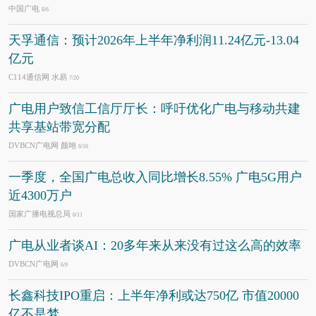
中国广电
8/6
天孚通信：预计2026年上半年净利润11.24亿元-13.04
亿元
C114通信网 水易
7/20
广电用户致信工信厅厅长：呼吁优化广电与移动共建
共享基站带宽分配
DVBCN广电网 颜翊
6/16
一季度，全国广电总收入同比增长8.55% 广电5G用户
近4300万户
国家广播电视总局
6/11
广电从业者谈AI：20多年来从来没有过这么高的效率
DVBCN广电网
6/9
长鑫科技IPO重启：上半年净利或达750亿 市值20000
亿不是梦