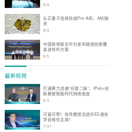
8/4
幺正量子连续完成Pre-A轮、A轮融
资
8/4
中国铁塔联合华为发布隧道创新覆
盖波导杆方案
8/5
最新视频
打通算力流通“任督二脉”，IPv6+创
新重塑智能时代网络底座
8/3
可喜可贺！张伟教授当选IEEE通信
学会候任主席！
7/31