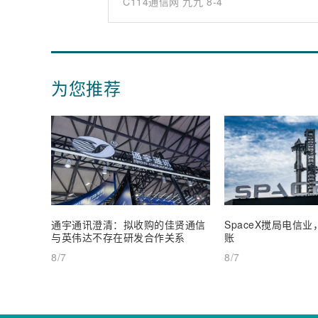
C114通信网 九九
8-4
为您推荐
通宇通讯澄清：拟收购的佳贤通信
SpaceX搅局电信
与英伟达不存在研发合作关系
账
8/7
8/7