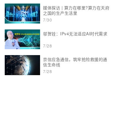
媒体探访 | 算力在哪里?算力在天府
之国的生产生活里
7/30
邬贺铨：IPv4无法适应AI时代需求
7/28
京信应急通信，筑牢抢险救援的通
信生命线
7/28