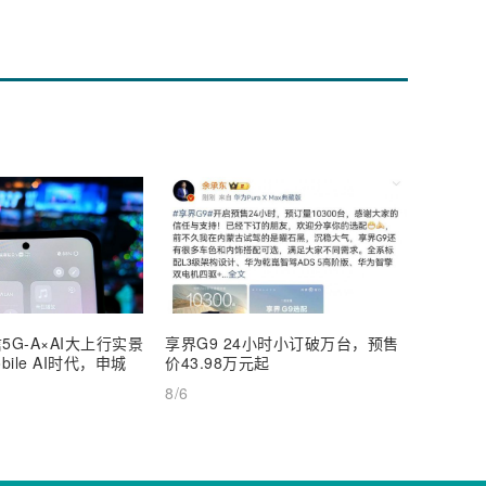
5G-A×AI大上行实景
享界G9 24小时小订破万台，预售
【深度
ile AI时代，申城
价43.98万元起
AI Inf
8/6
8/6