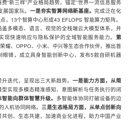
费“新三样”产业格局趋势，锚定“世界一流信息服务
发展国家队。
完成泛在化
一是夯实智算
网络
新基座。
13个智算中心形成43 EFLOPS 智能算力矩阵。
涵盖多模态、语言、视觉的全栈端云大模型体系，并
实现快速响应与隐私保护的全域智能服务能力。
第
荣耀、OPPO、小米、
中兴
等生态合作伙伴，推出首
定制眼镜，成立具身智能创新中心，发布5款自研机器
提升迭代，呈现出三大新趋势。
一是能力方面，从简
模型实现多模态精准感知、意图解析与任务执行的闭
多智能体协同打破设备的边
体智能向群体智慧升级。
”的人机协同网络。
三是生态格局方面，从单点创新向
景共创、生态共建，加速商业化进程，助力中国产业