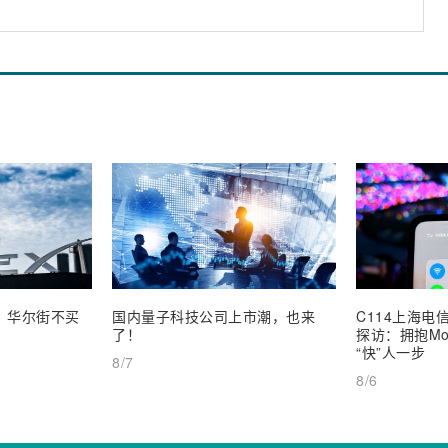
业，华尔街不买
国内量子科技公司上市潮，也来
C114上海电信
了！
探访：拥抱Mob
“快”人一步
8/7
8/6