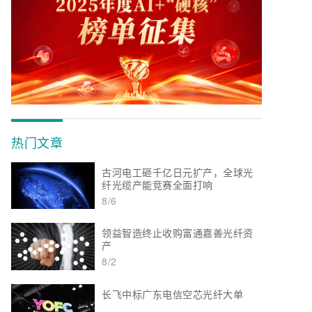
热门文章
古河电工砸千亿日元扩产，全球光
纤光缆产能竞赛全面打响
8/6
领益智造终止收购富通嘉善光纤资
产
8/2
长飞中标广东电信空芯光纤大单