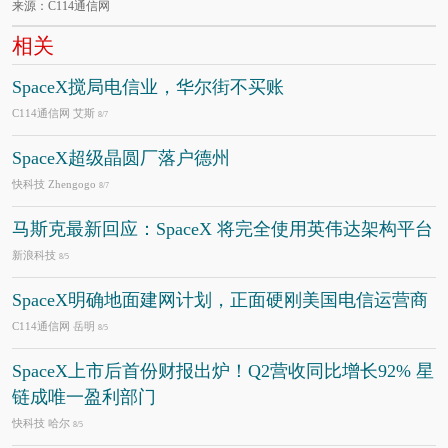
来源：C114通信网
相关
SpaceX搅局电信业，华尔街不买账
C114通信网 艾斯
8/7
SpaceX超级晶圆厂落户德州
快科技 Zhengogo
8/7
马斯克最新回应：SpaceX 将完全使用英伟达架构平台
新浪科技
8/5
SpaceX明确地面建网计划，正面硬刚美国电信运营商
C114通信网 岳明
8/5
SpaceX上市后首份财报出炉！Q2营收同比增长92% 星
链成唯一盈利部门
快科技 哈尔
8/5