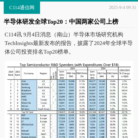
C114通信网
2025-9-4 09:31
半导体研发全球Top20：中国两家公司上榜
C114讯 9月4日消息（南山）半导体市场研究机构
TechInsights最新发布的报告，披露了2024年全球半导
体公司投资排名Top20榜单。