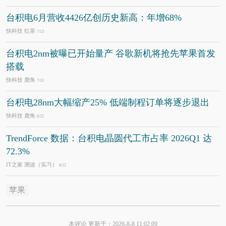
台积电6月营收4426亿创历史新高：年增68%
快科技 红茶
7/13
台积电2nm被曝已开始量产 谷歌新机将抢先苹果首发
搭载
快科技 鹿角
7/13
台积电28nm大幅缩产25% 低端制程订单将逐步退出
快科技 鹿角
6/22
TrendForce 数据：台积电晶圆代工市占率 2026Q1 达
72.3%
IT之家 溯波（实习）
6/12
苹果
本评论 更新于：2026-8-8 11:02:09