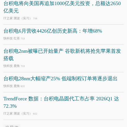
台积电将向美国再追加1000亿美元投资，总额达2650
亿美元
IT之家 溯波（实习）
7/16
台积电6月营收4426亿创历史新高：年增68%
快科技 红茶
7/13
台积电2nm被曝已开始量产 谷歌新机将抢先苹果首发
搭载
快科技 鹿角
7/13
台积电28nm大幅缩产25% 低端制程订单将逐步退出
快科技 鹿角
6/22
TrendForce 数据：台积电晶圆代工市占率 2026Q1 达
72.3%
IT之家 溯波（实习）
6/12