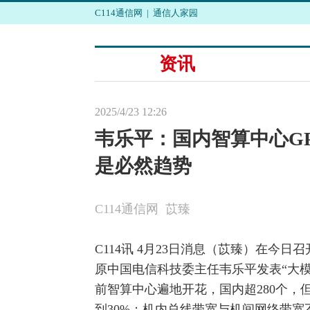
C114通信网
|
通信人家园
资讯
2025/4/23 12:26
韦乐平：国内智算中心GP
是必然趋势
C114通信网 苡臻
C114讯 4月23日消息（苡臻）在今日召
原
中国电信
科技委主任
韦乐平
发表“大
前智算中心遍地开花，国内超280个，
到30%；机内总线带宽与机间
网络
带宽