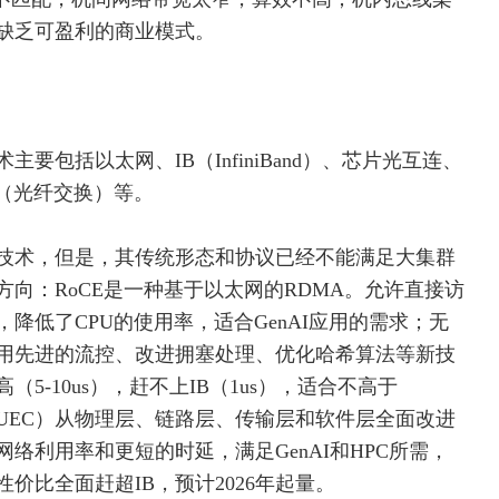
缺乏可盈利的商业模式。
术主要包括
以太网
、IB（InfiniBand）、芯片光互连、
（
光纤
交换）等。
技术，但是，其传统形态和协议已经不能满足大集群
向：RoCE是一种基于以太网的RDMA。允许直接访
降低了CPU的使用率，适合GenAI应用的需求；无
用先进的流控、改进拥塞处理、优化哈希算法等新技
-10us），赶不上IB（1us），适合不高于
（UEC）从物理层、链路层、传输层和软件层全面改进
络利用率和更短的时延，满足GenAI和HPC所需，
价比全面赶超IB，预计2026年起量。