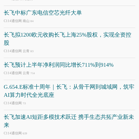
长飞中标广东电信空芯光纤大单
C114通信网 南山
8/4
长飞拟1200欧元收购长飞上海25%股权，实现全资控
股
C114通信网 云青
8/3
长飞预计上半年净利润同比增长711%到914%
C114通信网 云青
7/14
G.654.E标准十周年｜长飞：从骨干网到城域网，筑牢
AI算力时代全光底座
C114通信网
7/3
长飞加速AI短距多模技术跃迁 携手生态共拓产业新未
来
C114通信网
6/29