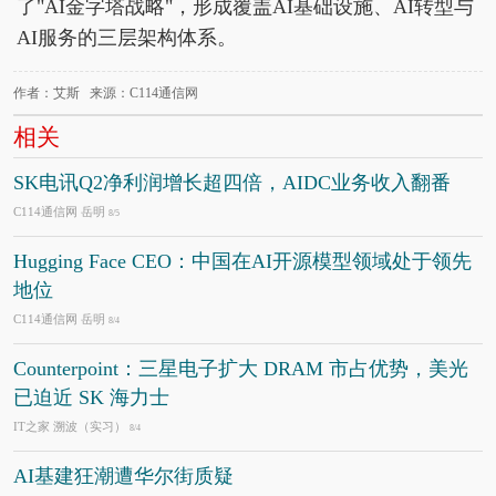
了"AI金字塔战略"，形成覆盖AI基础设施、AI转型与
AI服务的三层架构体系。
作者：艾斯 来源：C114通信网
相关
SK电讯Q2净利润增长超四倍，AIDC业务收入翻番
C114通信网 岳明
8/5
Hugging Face CEO：中国在AI开源模型领域处于领先
地位
C114通信网 岳明
8/4
Counterpoint：三星电子扩大 DRAM 市占优势，美光
已迫近 SK 海力士
IT之家 溯波（实习）
8/4
AI基建狂潮遭华尔街质疑