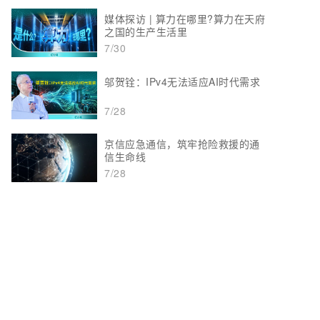
媒体探访 | 算力在哪里?算力在天府
之国的生产生活里
7/30
邬贺铨：IPv4无法适应AI时代需求
7/28
京信应急通信，筑牢抢险救援的通
信生命线
7/28