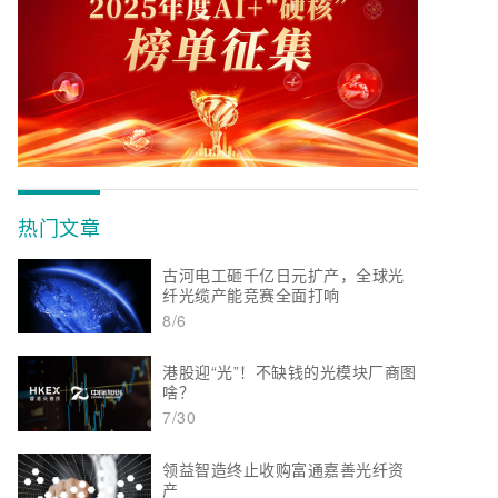
热门文章
古河电工砸千亿日元扩产，全球光
纤光缆产能竞赛全面打响
8/6
港股迎“光”！不缺钱的光模块厂商图
啥？
7/30
领益智造终止收购富通嘉善光纤资
产