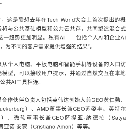
I。
这是联想去年在Tech World大会上首次提出的概
云将与公共基础模型和公共云共存，共同塑造混合式
一趋势更加明显。私有AI——包括个人AI和企业AI
充，为不同的客户需求提供增强的结果”。
以从个人电脑、平板电脑和
智能手机
等设备的入口访
能模型，可以接收用户提示，并通过自然交互在本地
公共AI工具相连。
的联想合作伙伴负责人包括英伟达创始人兼CEO黄仁勋、
ckerberg）、
AMD
董事长兼CEO苏姿丰、
英特尔
er）、
微软
董事长兼CEO萨提亚·纳德拉（Satya
诺·安蒙（Cristiano Amon）等等。