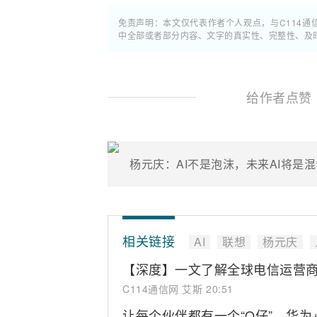
免责声明：本文仅代表作者个人观点，与C114
中全部或者部分内容、文字的真实性、完整性、及
给作者点赞
杨元庆：AI不是泡沫，未来AI将是
相关链接
AI
联想
杨元庆
【深度】一文了解全球电信运营商AI 
C114通信网 艾斯
20:51
让每个伙伴都有一个“O仔”，华为