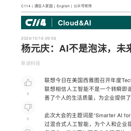
C114
|
通信人家园
|
English
|
公众号矩阵
Cloud&AI
2024/10/16 09:56
杨元庆：AI不是泡沫，未
新浪科技
联想
今日在美国西雅图召开年度Tech
联想相信
人工智能
不是一个转瞬即
0
善了个人的生活质量，为企业提供了
此次大会的主题词是“Smarter
AI
f
0
过混合式人工智能，为个人和企业