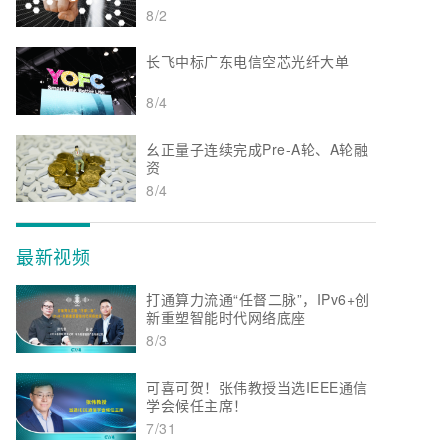
8/2
长飞中标广东电信空芯光纤大单
8/4
幺正量子连续完成Pre-A轮、A轮融
资
8/4
最新视频
打通算力流通“任督二脉”，IPv6+创
新重塑智能时代网络底座
8/3
可喜可贺！张伟教授当选IEEE通信
学会候任主席！
7/31