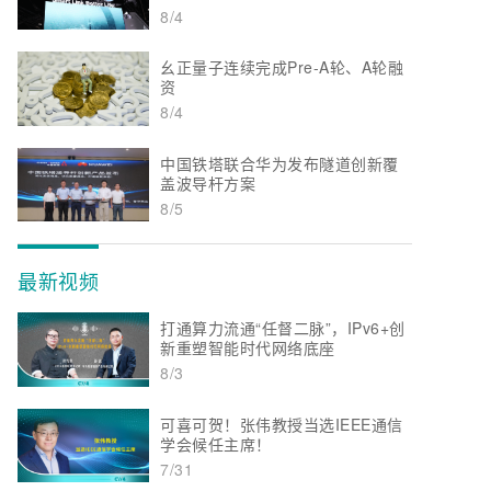
8/4
幺正量子连续完成Pre-A轮、A轮融
资
8/4
中国铁塔联合华为发布隧道创新覆
盖波导杆方案
8/5
最新视频
打通算力流通“任督二脉”，IPv6+创
新重塑智能时代网络底座
8/3
可喜可贺！张伟教授当选IEEE通信
学会候任主席！
7/31