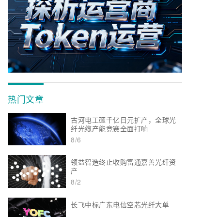
热门文章
古河电工砸千亿日元扩产，全球光
纤光缆产能竞赛全面打响
8/6
领益智造终止收购富通嘉善光纤资
产
8/2
长飞中标广东电信空芯光纤大单