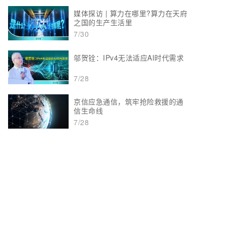
媒体探访 | 算力在哪里?算力在天府
之国的生产生活里
7/30
邬贺铨：IPv4无法适应AI时代需求
7/28
京信应急通信，筑牢抢险救援的通
信生命线
7/28