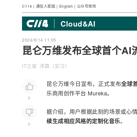
C114
|
通信人家园
|
English
|
公众号矩阵
Cloud&AI
2024/8/14 11:05
昆仑万维发布全球首个AI流
IT之家 沛霖（实习）
昆仑万维今日宣布，正式发布
全球
乐商用创作平台 Mureka。
0
据介绍，用户根据此刻的场景或心情在 Mel
。
续生成相应风格的定制化音乐
0