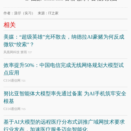
作者：漾仔（实习） 来源：IT之家
相关
美媒：“超级英雄”光环散去，纳德拉AI豪赌为何反成
微软“绞索”？
凤凰网科技 箫雨
7/27
效率提升50%：中国电信完成无线网络规划大模型试
点应用
C114通信网
7/21
努比亚智能体大模型率先通过备案 为AI手机筑牢安全
根基
C114通信网
7/15
基于AI大模型的远程医疗分布式训推广域网技术要求
行业发布，加速医疗服务迈向智能化