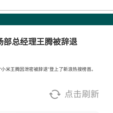
场部总经理王腾被辞退
日，“小米王腾因泄密被辞退”登上了新浪热搜榜首。