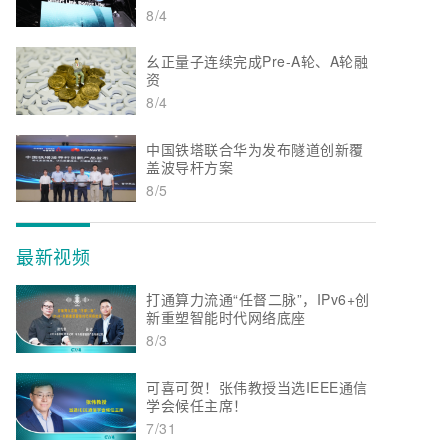
8/4
幺正量子连续完成Pre-A轮、A轮融
资
8/4
中国铁塔联合华为发布隧道创新覆
盖波导杆方案
8/5
最新视频
打通算力流通“任督二脉”，IPv6+创
新重塑智能时代网络底座
8/3
可喜可贺！张伟教授当选IEEE通信
学会候任主席！
7/31