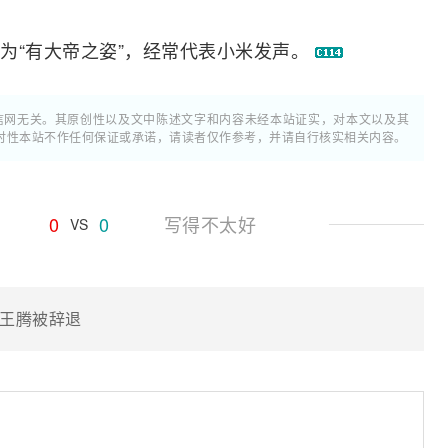
为“有大帝之姿”，经常代表小米发声。
通信网无关。其原创性以及文中陈述文字和内容未经本站证实，对本文以及其
时性本站不作任何保证或承诺，请读者仅作参考，并请自行核实相关内容。
0
0
写得不太好
VS
王腾被辞退