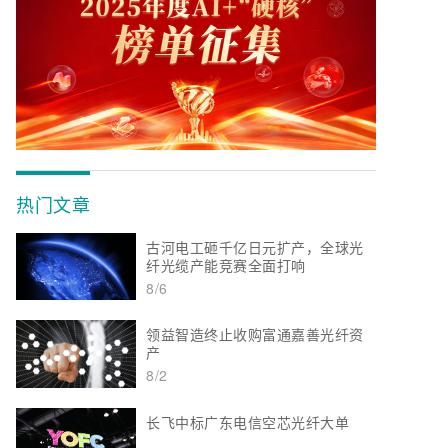
热门文章
古河电工砸千亿日元扩产，全球光
纤光缆产能竞赛全面打响
8/6
领益智造终止收购富通嘉善光纤资
产
8/2
长飞中标广东电信空芯光纤大单