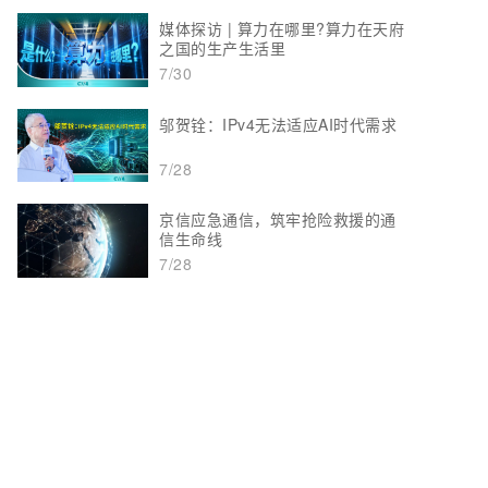
媒体探访 | 算力在哪里?算力在天府
之国的生产生活里
7/30
邬贺铨：IPv4无法适应AI时代需求
7/28
京信应急通信，筑牢抢险救援的通
信生命线
7/28