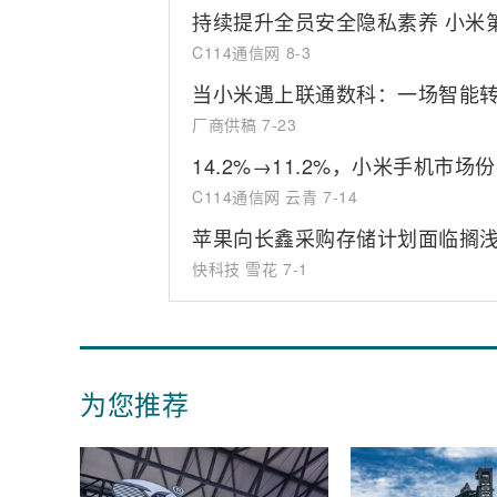
持续提升全员安全隐私素养 小米
C114通信网
8-3
当小米遇上联通数科：一场智能
厂商供稿
7-23
14.2%→11.2%，小米手机市
C114通信网 云青
7-14
苹果向长鑫采购存储计划面临搁
快科技 雪花
7-1
为您推荐