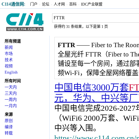
C114通信网:
门户
-
论坛
-
人才网
-
百科
-
IDC产业联盟
获得约 31 条结果，以下是第 1 页
所有频道
FTTR
—— Fiber to The Roo
新闻
全屋光纤 FTTR（Fiber 
市场
技术
铺设至每一个房间，通过部
视频
频Wi-Fi，保障全屋网络覆
English
所有时间
中国电信3000万套
F
一天内
三天内
元，华为、中兴等厂
一周内
一月内
中国电信完成2026-202
来源
（WiFi6 2000万套、W
原创
中兴等入围。
编译
转载
https://www.c114.com.cn/