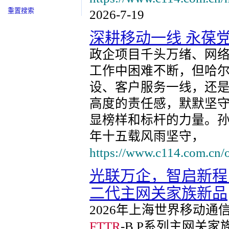
重置搜索
2026-7-19
深耕移动一线 永葆
政企项目千头万绪、网
工作中困难不断，但哈
设、客户服务一线，还
高度的责任感，默默坚
显榜样和标杆的力量。孙
年十五载风雨坚守，
https://www.c114.com.cn/
光联万企，智启新程
二代主网关家族新品
2026年上海世界移动
FTTR
-B P系列主网关