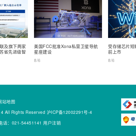
联及旗下两家
美国FCC批准Xona私营卫星导航
受存储芯片短缺
 江苏省先进级智
星座建设
前上市
8/6
8/6
网站地图
4 All Rights Reserved
沪ICP备12002291号-4
话：021-54451141
用户注销