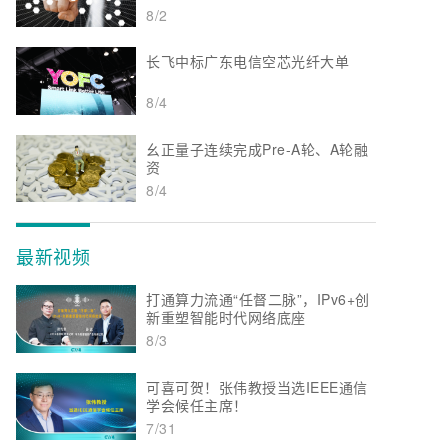
8/2
长飞中标广东电信空芯光纤大单
8/4
幺正量子连续完成Pre-A轮、A轮融
资
8/4
最新视频
打通算力流通“任督二脉”，IPv6+创
新重塑智能时代网络底座
8/3
可喜可贺！张伟教授当选IEEE通信
学会候任主席！
7/31