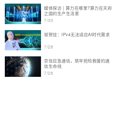
媒体探访 | 算力在哪里?算力在天府
之国的生产生活里
7/30
邬贺铨：IPv4无法适应AI时代需求
7/28
京信应急通信，筑牢抢险救援的通
信生命线
7/28