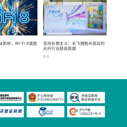
影响，Wi-Fi 8或提
坚持长期主义：长飞拥抱AI驱动的
通宇通
光纤行业超级周期
25%
8/6
8/6