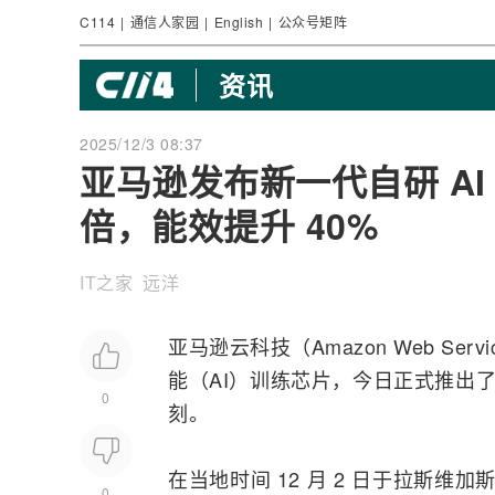
C114
|
通信人家园
|
English
|
公众号矩阵
资讯
2025/12/3 08:37
亚马逊发布新一代自研 AI 芯
倍，能效提升 40%
IT之家 远洋
亚马逊云科技（Amazon Web Se
能
（
AI
）训练芯片，今日正式推出了其
0
刻。
在当地时间 12 月 2 日于拉斯维加斯举
0