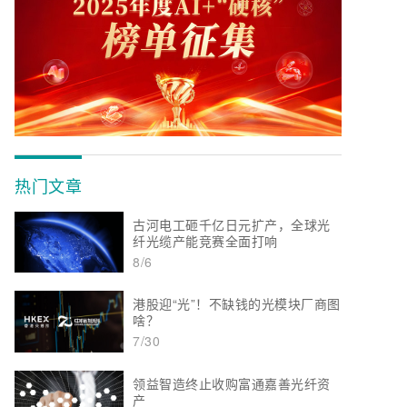
热门文章
古河电工砸千亿日元扩产，全球光
纤光缆产能竞赛全面打响
8/6
港股迎“光”！不缺钱的光模块厂商图
啥？
7/30
领益智造终止收购富通嘉善光纤资
产