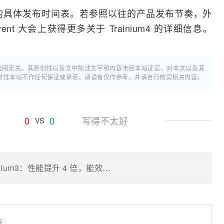
m4 的具体发布时间表。若参照以往的产品发布节奏，外
vent 大会上获得更多关于 Trainium4 的详细信息。
通信网无关。其原创性以及文中陈述文字和内容未经本站证实，对本文以及其
时性本站不作任何保证或承诺，请读者仅作参考，并请自行核实相关内容。
0
0
写得不太好
VS
亚马逊发布新一代自研 AI 芯片 Trainium3：性能提升 4 倍，能效提升 40%
器