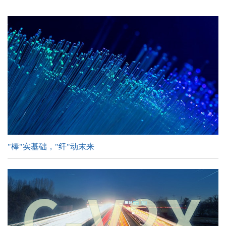
"棒"实基础，"纤"动末来