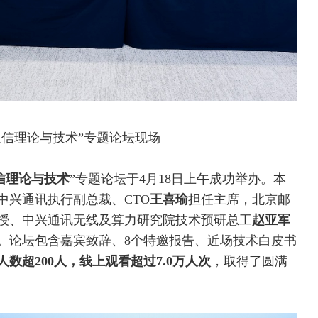
通信理论与技术”专题论坛现场
信理论与技术
”专题论坛于4月18日上午成功举办。本
中兴
通讯执行副总裁、CTO
王喜瑜
担任主席，北京邮
授、中兴通讯无线及算力研究院技术预研总工
赵亚军
。论坛包含嘉宾致辞、8个特邀报告、近场技术白皮书
人数超
200
人，线上观看超过
7.0
万人次
，取得了圆满