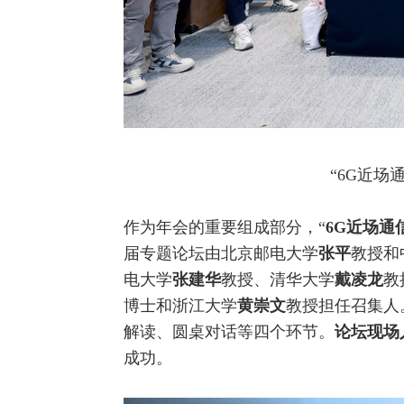
“
6G
近场
作为年会的重要组成部分，“
6G
近场通
届专题论坛由北京邮电大学
张平
教授和
电大学
张建华
教授、清华大学
戴凌龙
教
博士和浙江大学
黄崇文
教授担任召集人
解读、圆桌对话等四个环节。
论坛现场
成功。