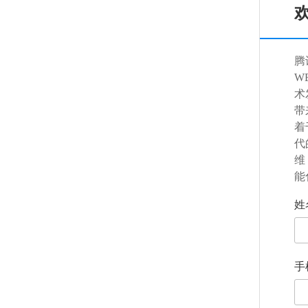
腾
W
术
带
着
代
维
能
姓
手