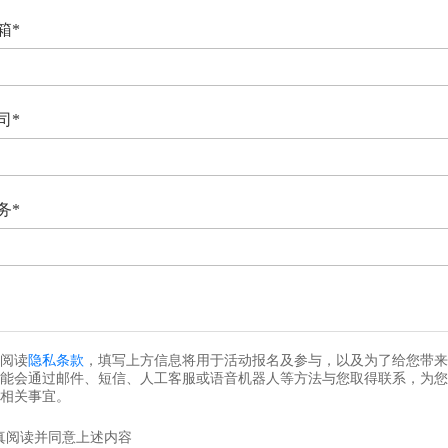
箱*
司*
务*
阅读
隐私条款
，填写上方信息将用于活动报名及参与，以及为了给您带来
能会通过邮件、短信、人工客服或语音机器人等方法与您取得联系，为您
相关事宜。
真阅读并同意上述内容