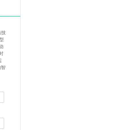
沿技
型
动
时
运
的智