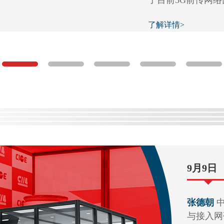
了目前5G前传网
了解详情>
9月9日
张德朝
沙慧军
与接入网
区技术负