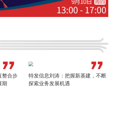
直整合步
特发信息刘涛：把握新基建，不断
蒋铭
展期
探索业务发展机遇
现光