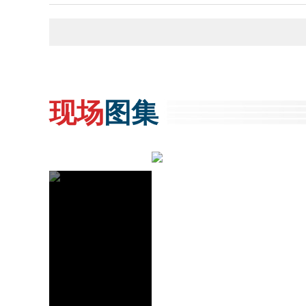
现场
图集