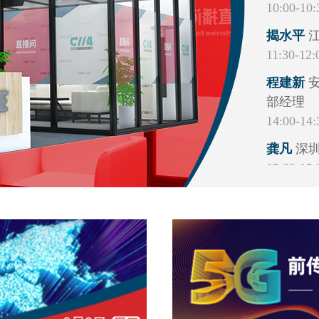
10:00-10:
10:00-10:
揭水平
刘涛
深
11:30-12:
10:30-11:
程建新
李阳
北
部经理
11:00-11:
14:00-14:
闵玥
亨通
龚凡
12:00-12:
深圳
15:00-15:
吴忠胜
韩凤永
15:00-15:
总监
何林奇
15:30-16:
事业部副
柯天乐
15:30-16:
H
16:00-16: