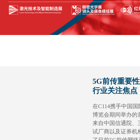
5G前传重要
行业关注焦点
在C114携手中国
博览会期间举办的首
来自中国信通院、
试厂商以及证券机