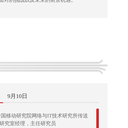
络面对的挑战以及未来的前景机遇。
9月10日
中国移动研究院网络与IT技术研究所传送
唯亚威通讯技术（北京）有限公司 大中华
研究室经理，主任研究员
责人