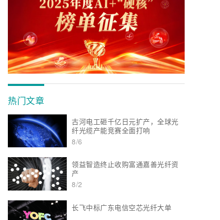
热门文章
古河电工砸千亿日元扩产，全球光
纤光缆产能竞赛全面打响
8/6
领益智造终止收购富通嘉善光纤资
产
8/2
长飞中标广东电信空芯光纤大单