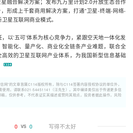
星融合解决方案；发布九万里计划2.0开放生态合作
，形成上千套商用解决方案，打通“卫星-终端-网络-
新卫星互联网商业模式。
任，以‘五可’体系为核心竞争力，紧跟空天地一体化发
、智能化、量产化、商业化全链条产业难题，联合全
全高效的卫星互联网产业体系，为我国新型信息基础
。
通信网”的文章皆属C114版权所有，除与C114签署内容授权协议的单位外，
用，请联系021-54451141（汪先生）。其中编译类仅出于传递更多信
翻译稿，仅供参考，不代表证实其描述或赞同其观点，投资者据此操作，风险
0
0
写得不太好
VS