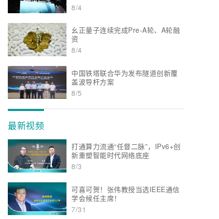
8/4
幺正量子连续完成Pre-A轮、A轮融
资
8/4
中国铁塔联合华为发布隧道创新覆
盖波导杆方案
8/5
最新视频
打通算力流通“任督二脉”，IPv6+创
新重塑智能时代网络底座
8/3
可喜可贺！张伟教授当选IEEE通信
学会候任主席！
7/31