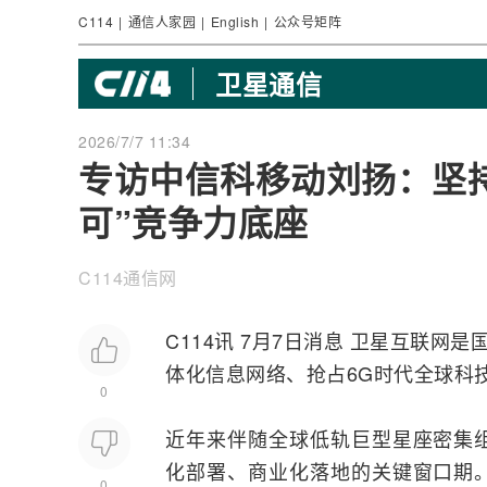
C114
|
通信人家园
|
English
|
公众号矩阵
卫星通信
2026/7/7 11:34
专访中信科移动刘扬：坚持
可”竞争力底座
C114通信网
C114讯 7月7日消息
卫星互联网
是
体化信息
网络
、抢占
6G
时代全球科
0
近年来伴随全球低轨巨型星座密集
化部署、商业化落地的关键窗口期
0