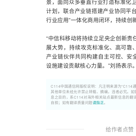
景，面向众多垂直行业打造标准化卫
计划，联合产业链搭建产业协同平台
行业应用”一体化商用闭环，持续创
“中信科移动将持续立足央企创新责
展大势，持续攻克标准化、高可靠
产业链伙伴共同构建自主可控、安
设施建设贡献核心力量。”刘扬表示
C114中国通信网版权说明：凡注明来源为“C114
其他单位未经允许禁止转载、摘编，违者必究。如需使
息之目的，系C114对海外相关站点最新信息的
自担；如有翻译质量问题
请指正
。
给作者点赞