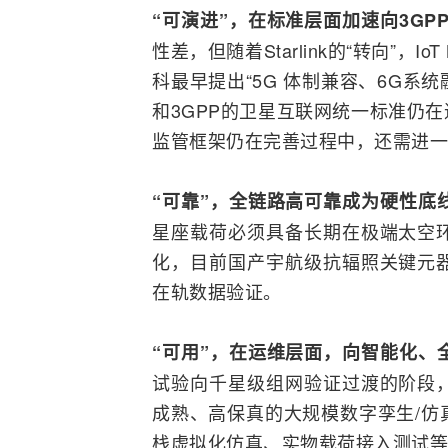
“可演进”，在标准层面加速向
3GP
性差，但随着
Starlink
的“转向”，I
科最早提出“
5G
体制兼容、6G系统
和3GPP的卫星互联网统一标准仍
监管框架仍在完善过程中，还需进一
“可靠”，全链路高可靠成为硬性底
星座载荷必须具备长期在极端太空
化，目前国产宇航级抗辐照关键元
在轨数据验证。
“可用”，在运维层面，向智能化、
试验向千星级组网验证过渡的阶段
成熟、高保真的大规模
数字孪生
/
栈虚拟化仿真、实物载荷接入测试等