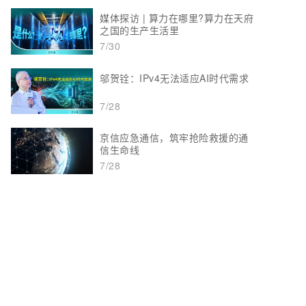
媒体探访 | 算力在哪里?算力在天府
之国的生产生活里
7/30
邬贺铨：IPv4无法适应AI时代需求
7/28
京信应急通信，筑牢抢险救援的通
信生命线
7/28