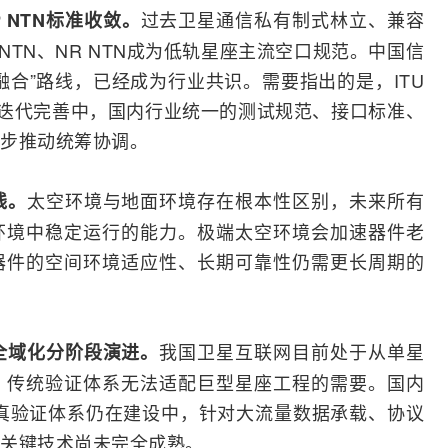
过去
卫星通信
私有制式林立、兼容
P
NTN标准收敛。
oT NTN、NR NTN成为低轨星座主流空口规范。中国信
融合”路线，已经成为行业共识。需要指出的是，
ITU
在迭代完善中，国内行业统一的
测试
规范、接口标准、
步推动统筹协调。
太空环境与地面环境存在根本性区别，未来所有
线。
环境中稳定运行的能力。极端太空环境会加速器件老
器件的空间环境适应性、长期可靠性仍需更长周期的
我国卫星互联网目前处于从单星
全域化分阶段演进。
，传统验证体系无法适配巨型星座工程的需要。国内
仿真验证体系仍在建设中，针对大流量数据承载、协议
关键技术尚未完全成熟。