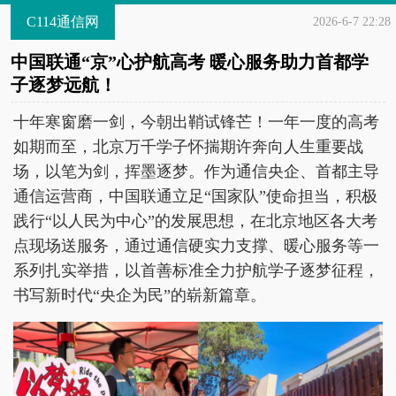
C114通信网
2026-6-7 22:28
中国联通“京”心护航高考 暖心服务助力首都学
子逐梦远航！
十年寒窗磨一剑，今朝出鞘试锋芒！一年一度的高考
如期而至，北京万千学子怀揣期许奔向人生重要战
场，以笔为剑，挥墨逐梦。作为通信央企、首都主导
通信运营商，中国联通立足“国家队”使命担当，积极
践行“以人民为中心”的发展思想，在北京地区各大考
点现场送服务，通过通信硬实力支撑、暖心服务等一
系列扎实举措，以首善标准全力护航学子逐梦征程，
书写新时代“央企为民”的崭新篇章。