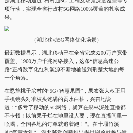
是湖北移动通过“村村通5G”工程及场景深度覆盖等专
项行动，实现全省行政村5G网络100%覆盖的扎实成
果。
（湖北移动5G网络优化场景）
最新数据显示，湖北移动已在全省完成3200万户宽带
覆盖、1900万户千兆网络接入，这条“信息高速公
路”正将数字化红利源源不断地输送到荆楚大地的每
一个角落。
在恩施桃子岔村的“5G+智慧果园”，果农张大叔正用
手机镜头对准枝头饱满的贡水白柚，兴奋地说
道：“多亏了移动的5G网络，就算在果林深处直播都
不卡顿！以前果子烂在地里没人要，现在直播间里一
吆喝，全国各地的订单就追着跑！”。在十堰竹溪
的“智慧食堂”，湖北移动创新推出提供刷脸就餐与健