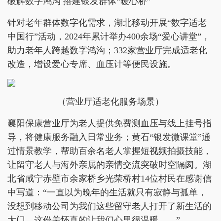
破解数字鸿沟 搭建银发群体“暖心桥”
针对老年群体数字化需求，湖北移动开展“数字适老
中国行”活动，2024年累计举办400余场“爱心讲堂”，
助力老年人跨越数字鸿沟；332家营业厅完成适老化
改造，增设爱心专席、血压计等便民设施。
（营业厅适老化服务场景）
襄阳保康营业厅为老人提供免费测血压与线上挂号指
导，将健康服务融入日常业务；黄石“银发微课堂”通
过情景教学，帮助百余名老人掌握短视频拍摄技能，
让留守老人与海外亲属的亲情交流突破时空隔阂。湖
北省咸宁赤壁市余家桥乡光荣桥村14位村民在感谢信
中写道：“一直以为晚年的生活就只有寂静与孤单，
没想到移动公司为我们这些留守老人打开了新生活的
大门，这份关怀真的让我们心里很温暖……”