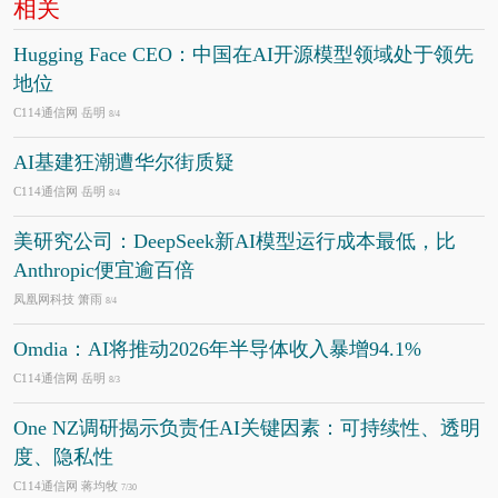
相关
Hugging Face CEO：中国在AI开源模型领域处于领先
地位
C114通信网 岳明
8/4
AI基建狂潮遭华尔街质疑
C114通信网 岳明
8/4
美研究公司：DeepSeek新AI模型运行成本最低，比
Anthropic便宜逾百倍
凤凰网科技 箫雨
8/4
Omdia：AI将推动2026年半导体收入暴增94.1%
C114通信网 岳明
8/3
One NZ调研揭示负责任AI关键因素：可持续性、透明
度、隐私性
C114通信网 蒋均牧
7/30