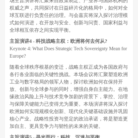
场主旨演讲将汇聚来自政策制定、产业界与国际机构的
权威之声，共同探讨在日益碎片化的格局中，如何对全
球互联进行负责任的治理。与会嘉宾将深入探讨治理模
式如何演进，在开放与安全、创新与问责、国家利益与
全球相互依存之间实现平衡。
主旨演讲4
-
科技战略主权：欧洲将何去何从?
Keynote 4: What Does Strategic Tech Sovereignty Mean for
Europe?
随着全球秩序根基的变迁，战略主权正成为各国政府与
各行各业面临的关键性挑战。本场会议将汇聚塑造欧洲
工业与数字格局的领军人物，探讨欧洲如何在保持开
放、创新与全球参与的同时，增强自身自主能力。在地
缘政治风险上升与技术竞争加剧的背景下，掌控、治理
与保障关键能力已变得尤为重要。本场演讲将深入探讨
欧洲如何实现规模化创新、现代化关键基础设施并巩固
核心产业。战略性投资与坚定的政治承诺，将是塑造更
加自主、更具竞争力与韧性的未来的关键。
主旨演讲5
-
寻光而行：科技、沉迷与平衡