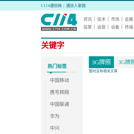
C114通信网
|
通信人家园
资讯
技术
市场
会展
监管
运营
设备
终端
关键字
3G牌照
3G牌
热门标签
暂时没有相关文章
中国移动
携号转网
中国联通
华为
中兴