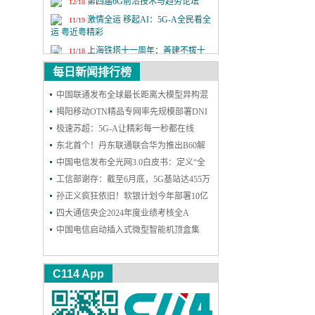
第四届6G前沿技术与趋势论坛
12/18
激情全运 移起AI：5G-A全民看全
11/19
运 粤近粤精彩
上海铁塔十一周年：善建不拔十
11/18
一载，锐意进取向未来
每日新闻排行榜
2025年中国国际信息通信展览会
9/24
中国联通发布全球最长距离大模型异构混
第二十六届中国国际光电博览会
9/9
训成果
揭阳移动OTN精品专网率先规模部署DNI
保护，实现高可靠能力再升级
极速苏超：5G-A让精彩每一秒都在线
东北首个！丹东联通联合华为推出B60解
决方案，一站式护航企业网络和安防
中国电信发布全光网3.0白皮书：定义“全
光智联”，2030年能力基本达成
工信部谢存：截至6月底，5G基站达455万
个 5G用户达11.18亿户
孙正义疯狂依旧！软银计划今年部署10亿
个AI智能体
四大通信央企2024年度业绩考核全A
中国电信启动插入式微型智能机顶盒集
采：规模300万台
C114 App