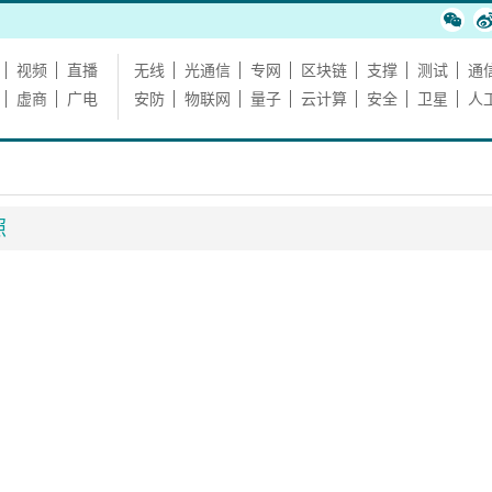
视频
直播
无线
光通信
专网
区块链
支撑
测试
通
虚商
广电
安防
物联网
量子
云计算
安全
卫星
人
照