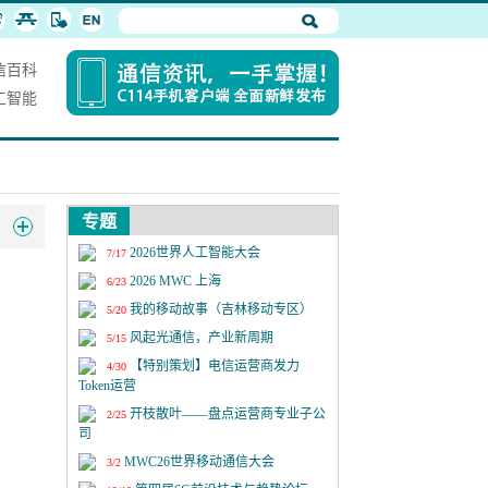
信百科
工智能
专题
2026世界人工智能大会
7/17
2026 MWC 上海
6/23
我的移动故事（吉林移动专区）
5/20
风起光通信，产业新周期
5/15
【特别策划】电信运营商发力
4/30
Token运营
开枝散叶——盘点运营商专业子公
2/25
司
MWC26世界移动通信大会
3/2