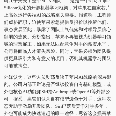
司几乎失去了整个MLX团队——这是一个针对Apple
Silicon优化的开源机器学习框架，对苹果在自家芯片
上高效运行尖端AI的战略至关重要。报道称，工程师
们威胁辞职，迫使苹果紧急提供反报价以挽留他们。
事态发展至此，暴露了团队士气低落和对领导层信心
削弱的迹象。分析指出，苹果不再被视为机器学习领
域的理想雇主，如果无法匹配竞争对手的薪资水平，
公司将面临人才流失风险。同时，苹果必须为团队提
供更具吸引力和有意义的项目，否则其机器学习团队
可能被掏空。
外媒认为，这些人员动荡反映了苹果AI战略的深层混
乱。公司内部正辩论是否继续投资自有基础模型，或
外包核心AI功能如Siri给Anthropic或OpenAI等外部公
司。据悉，高管们认为自有模型逊色于对手，这种表
态无助于激励开发团队。Siri已落后竞争对手多年，
外包可能成为快速追赶的唯一途径，尽管这会损害苹