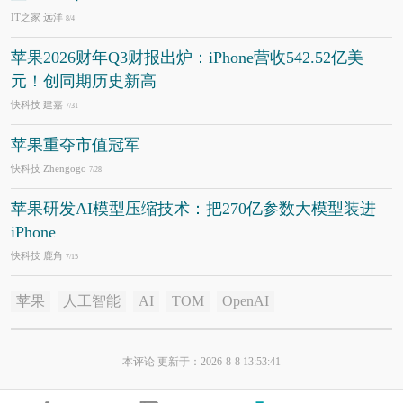
IT之家 远洋
8/4
苹果2026财年Q3财报出炉：iPhone营收542.52亿美
元！创同期历史新高
快科技 建嘉
7/31
苹果重夺市值冠军
快科技 Zhengogo
7/28
苹果研发AI模型压缩技术：把270亿参数大模型装进
iPhone
快科技 鹿角
7/15
苹果
人工智能
AI
TOM
OpenAI
本评论 更新于：2026-8-8 13:53:41