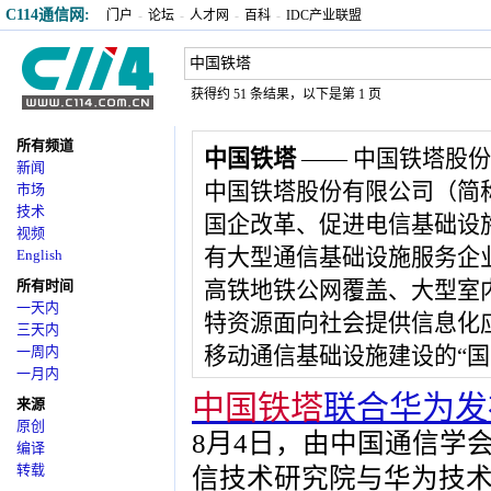
C114通信网:
门户
-
论坛
-
人才网
-
百科
-
IDC产业联盟
获得约 51 条结果，以下是第 1 页
所有频道
中国铁塔
—— 中国铁塔股
新闻
中国铁塔股份有限公司（简
市场
技术
国企改革、促进电信基础设
视频
有大型通信基础设施服务企
English
所有时间
高铁地铁公网覆盖、大型室
一天内
特资源面向社会提供信息化
三天内
一周内
移动通信基础设施建设的“国
一月内
中国铁塔
联合华为发
来源
原创
8月4日，由中国通信学
编译
转载
信技术研究院与华为技术