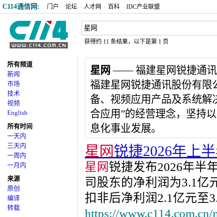
C114通信网:
门户
-
论坛
-
人才网
-
百科
-
IDC产业联盟
获得约 11 条结果，以下是第 1 页
所有频道
星网
—— 福建星网锐捷通
新闻
福建星网锐捷通讯股份有限
市场
技术
备、视频应用产品及系统解
视频
合应用”的经营理念，坚持
English
所有时间
息化事业发展。
一天内
三天内
星网
锐捷2026年上
一周内
星网
锐捷发布2026年
一月内
来源
司股东的净利润为3.1亿元至
原创
扣非后净利润2.1亿元至3.1
编译
转载
https://www.c114.com.cn/