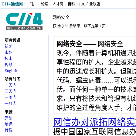
C114通信网:
门户
-
论坛
-
人才网
-
百科
-
IDC产业联盟
获得约 53 条结果，以下是第 1 页
所有频道
网络安全
—— 网络安全
新闻
现今，伴随着计算机和通讯
市场
技术
享性程度的扩大，企业越来
视频
中的迅速成长和扩大。但随
English
所有时间
代码、蠕虫病毒……可以说
一天内
伏。而任何一种单一的技术
三天内
一周内
求，只有将技术和管理有机
一月内
维护的全过程角度入手，才
来源
原创
网信办对派拓网络实
编译
转载
据中国国家互联网信息办