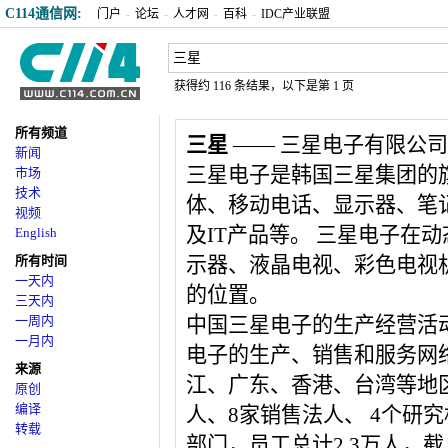
C114通信网:
门户
-
论坛
-
人才网
-
百科
-
IDC产业联盟
获得约 116 条结果，以下是第 1 页
所有频道
三星
—— 三星电子有限公司
新闻
三星电子是韩国三星集团的
市场
技术
体、移动电话、显示器、笔
视频
及IT产品等。 三星电子在
English
所有时间
示器、液晶电视、彩色电视
一天内
的位置。
三天内
一周内
中国三星电子的生产经营活
一月内
电子的生产、销售和服务网
来源
江、广东、香港、台湾等地区。
原创
编译
人、8家销售法人、 4个研
转载
部门，员工总计2.3万人，截止