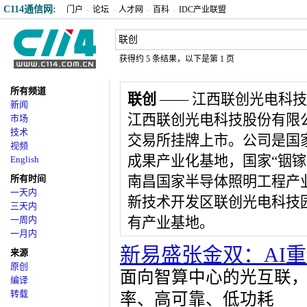
C114通信网:
门户
-
论坛
-
人才网
-
百科
-
IDC产业联盟
获得约 5 条结果，以下是第 1 页
所有频道
联创
—— 江西联创光电科
新闻
江西联创光电科技股份有限公司
市场
技术
交易所挂牌上市。公司是国家
视频
成果产业化基地，国家“铟镓
English
所有时间
南昌国家半导体照明工程产
一天内
新技术开发区联创光电科技
三天内
一周内
有产业基地。
一月内
新易盛张金双：AI
来源
原创
面向智算中心的光互联
编译
转载
率、高可靠、低功耗