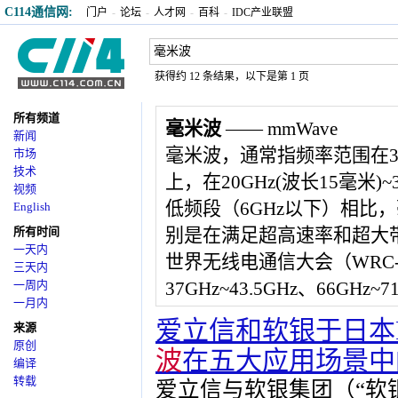
C114通信网:
门户
-
论坛
-
人才网
-
百科
-
IDC产业联盟
获得约 12 条结果，以下是第 1 页
所有频道
毫米波
—— mmWave
新闻
毫米波，通常指频率范围在30~
市场
技术
上，在20GHz(波长15毫米
视频
低频段（6GHz以下）相比
English
所有时间
别是在满足超高速率和超大带
一天内
世界无线电通信大会（WRC-19
三天内
一周内
37GHz~43.5GHz、66G
一月内
爱立信和软银于日本F
来源
原创
波
在五大应用场景中
编译
转载
爱立信与软银集团（“软银”