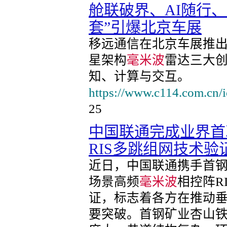
舱联破界、AI随行
套”引爆北京车展
移远通信在北京车展推出
星架构
毫米波
雷达三大
知、计算与交互。
https://www.c114.com.cn/
25
中国联通完成业界首
RIS多跳组网技术验
近日，中国联通携手首
场景高频
毫米波
相控阵R
证，标志着各方在推动
要突破。首钢矿业杏山