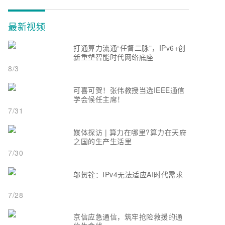
最新视频
打通算力流通“任督二脉”，IPv6+创
新重塑智能时代网络底座
8/3
可喜可贺！张伟教授当选IEEE通信
学会候任主席！
7/31
媒体探访 | 算力在哪里?算力在天府
之国的生产生活里
7/30
邬贺铨：IPv4无法适应AI时代需求
7/28
京信应急通信，筑牢抢险救援的通