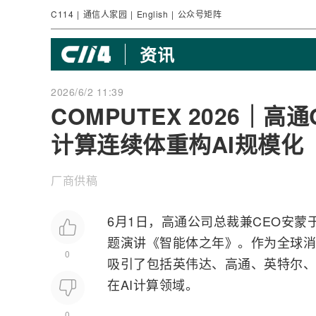
C114
|
通信人家园
|
English
|
公众号矩阵
资讯
2026/6/2 11:39
COMPUTEX 2026｜
计算连续体重构AI规模化
厂商供稿
6月1日，
高通
公司总裁兼CEO安蒙于
题演讲《智能体之年》。作为全球消
0
吸引了包括英伟达、高通、
英特尔
、
在
AI
计算领域。
0