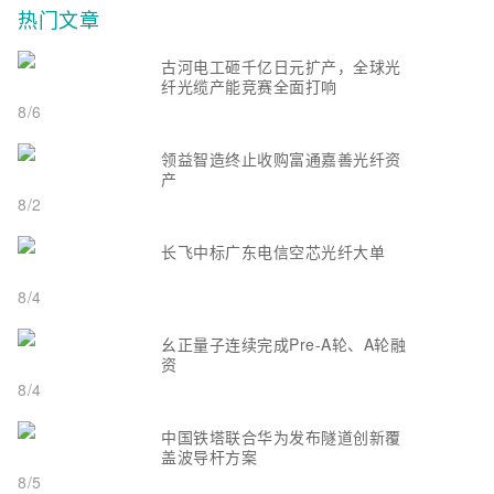
热门文章
古河电工砸千亿日元扩产，全球光
纤光缆产能竞赛全面打响
8/6
领益智造终止收购富通嘉善光纤资
产
8/2
长飞中标广东电信空芯光纤大单
8/4
幺正量子连续完成Pre-A轮、A轮融
资
8/4
中国铁塔联合华为发布隧道创新覆
盖波导杆方案
8/5